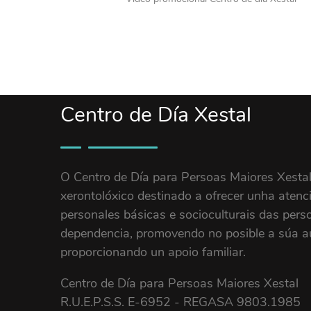
Centro de Día Xestal
O Centro de Día para Persoas Maiores Xestal
xerontolóxico destinado a ofrecer unha atenc
personales básicas e socioculturais das pers
dependencia, promovendo no posible a súa aut
proporcionando un apoio familiar.
Centro de Día para Persoas Maiores Xestal
R.U.E.P.S.S. E-6952 - REGASA 9803.1985