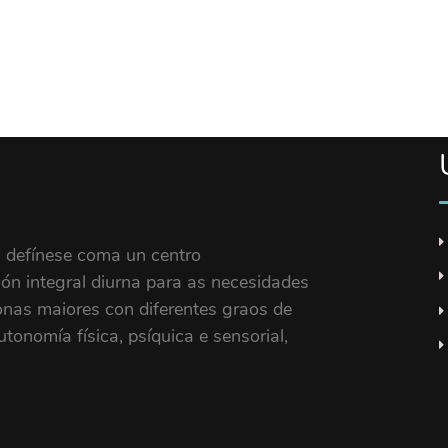
 defínese coma un centro
ión integral diurna para as necesidades
onas maiores con diferentes graos de
onomía física, psíquica e sensorial,