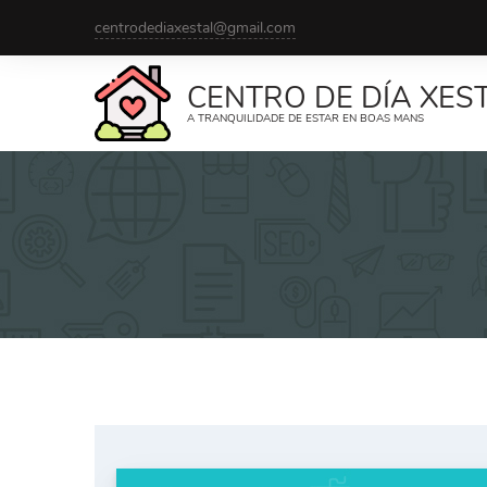
Saltar
centrodediaxestal@gmail.com
al
contenido
CENTRO DE DÍA XES
A TRANQUILIDADE DE ESTAR EN BOAS MANS